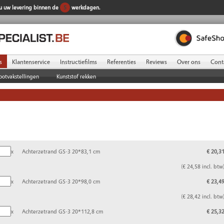
 u uw levering binnen de
5
werkdagen.
s
Klantenservice
Instructiefilms
Referenties
Reviews
Over ons
Cont
ootvakstellingen
Kunststof rekken
x
Achterzetrand GS-3 20*83,1 cm
€ 20,3
(€ 24,58 incl. btw
x
Achterzetrand GS-3 20*98,0 cm
€ 23,4
(€ 28,42 incl. btw
x
Achterzetrand GS-3 20*112,8 cm
€ 25,3