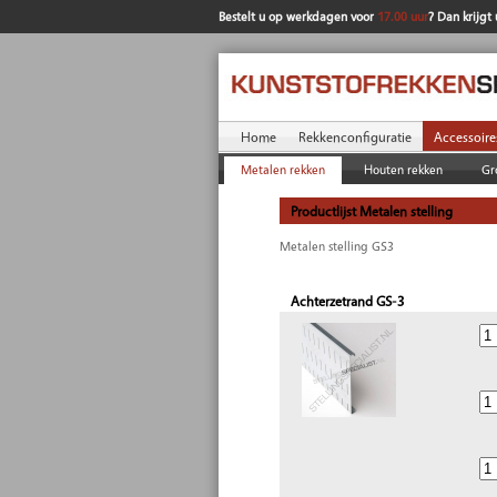
Bestelt u op werkdagen voor
17.00 uur
? Dan krijgt
Home
Rekkenconfiguratie
Accessoire
Metalen rekken
Houten rekken
Gr
Productlijst Metalen stelling
Metalen stelling GS3
Achterzetrand GS-3