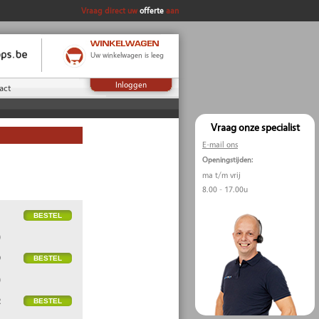
Vraag direct uw
offerte
aan
Uw winkelwagen is leeg
Inloggen
act
Vraag onze specialist
E-mail ons
Openingstijden:
ma t/m vrij
8.00 - 17.00u
1
)
9
)
2